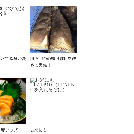
Oの水で脂身が変
HEALBOの鮮度維持を改
めて実感！！
鮮度アップ
お米にも