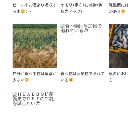
ビールやお酒より吸収す
ヤモリ（家守）に感謝（免
乳酸菌には
る水
（…
疫力アップ）
がある
自分が食べる物は農薬が
食べ物は添加物で溢れて
魚のにお
少ない
いる
ら…