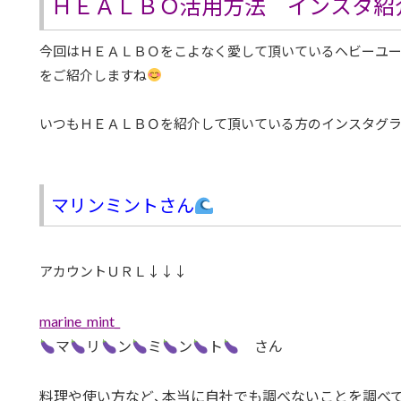
ＨＥＡＬＢＯ活用方法 インスタ紹
今回はＨＥＡＬＢＯをこよなく愛して頂いているヘビーユ
をご紹介しますね
いつもＨＥＡＬＢＯを紹介して頂いている方のインスタグラ
マリンミントさん
アカウントＵＲＬ↓↓↓
marine_mint_
マ
リ
ン
ミ
ン
ト
さん
料理や使い方など、本当に自社でも調べないことを調べ