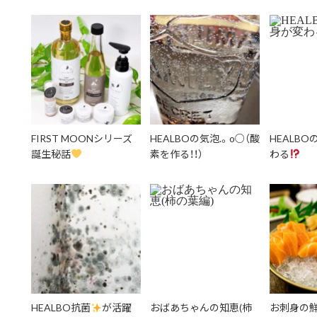
FIRST MOONシリーズ
HEALBOの気泡.。o○（酸
HEALB
誕生秘話
素を作る！！）
わる
HEALBO抗菌
が活躍
おばあちゃんの知恵(柿
お刺身の