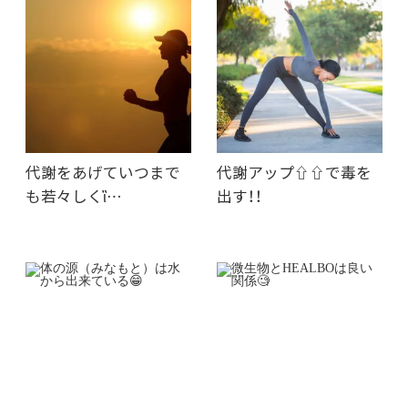
代謝をあげていつまで
代謝アップ⇧⇧で毒を
も若々しくἳ…
出す！！