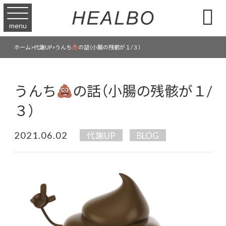

menu
うんち
の話（小腸の残骸が１/３）
ホーム
>
代謝UP
>
うんち
の話（小腸の残骸が１/
３）
2021.06.02
代謝UP
BLOG