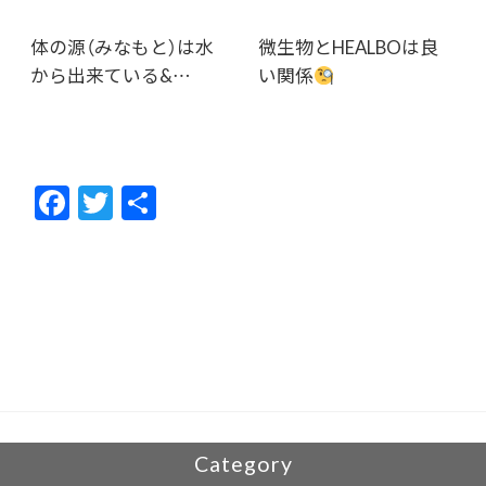
体の源（みなもと）は水
微生物とHEALBOは良
から出来ている&…
い関係
F
T
共
ac
w
有
e
itt
b
er
o
o
k
Category