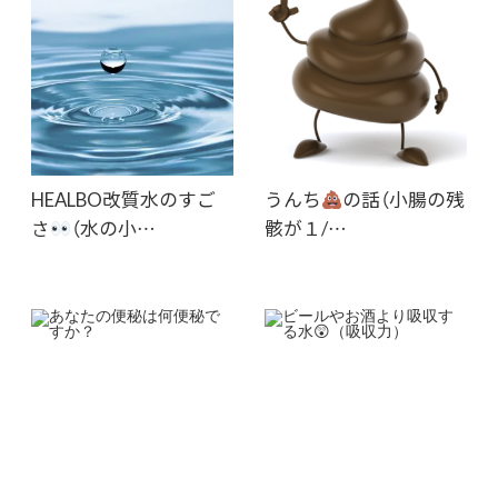
HEALBO改質水のすご
うんち
の話（小腸の残
さ
（水の小…
骸が１/…