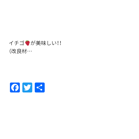
イチゴ
が美味しい！！
（改良材…
F
T
共
ac
w
有
e
itt
b
er
o
o