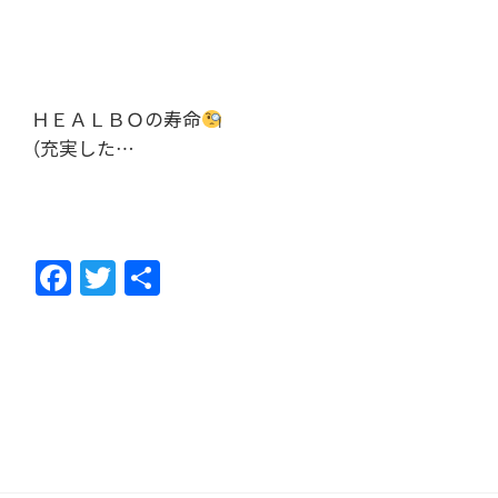
ＨＥＡＬＢＯの寿命
（充実した…
F
T
共
ac
w
有
e
itt
b
er
o
o
k