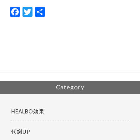
F
T
共
ac
w
有
e
itt
b
er
o
o
k
Category
HEALBO効果
代謝UP