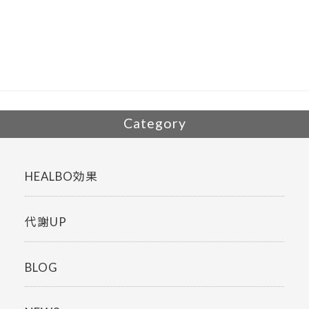
e
itt
b
er
o
o
k
Category
HEALBO効果
代謝UP
BLOG