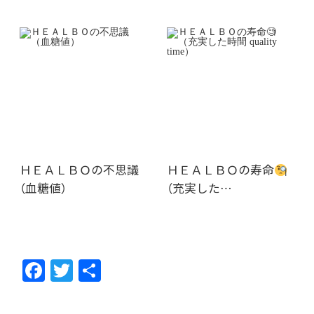
ＨＥＡＬＢＯの不思議
ＨＥＡＬＢＯの寿命
（血糖値）
（充実した…
F
T
共
ac
w
有