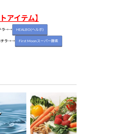
トアイテム】
チラ
→→
HEALBO(ヘルボ)
コチラ
→→
First Moonスーパー酵素