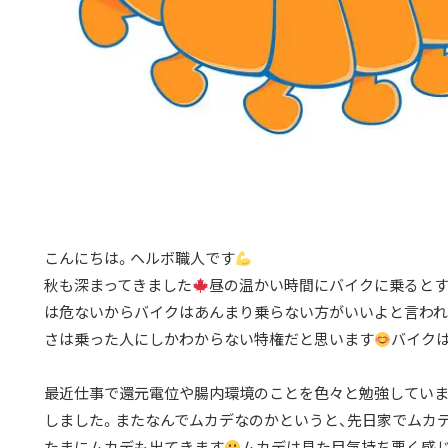
こんにちは。ヘルボ職人です
秋も深まってきました
昼の温かい時間にバイクに乗るとす
は危ないからバイクはあんまり乗らない方がいいよと言わ
さは乗った人にしかわからない特権だと思います
バイク
最近仕事で還元電位や腸内環境のことを色々と勉強していま
しました。またなんでムカデなのかというと、先日家でムカ
たまにムカデも出てきます
ムカデは見た目気持ち悪く感じ