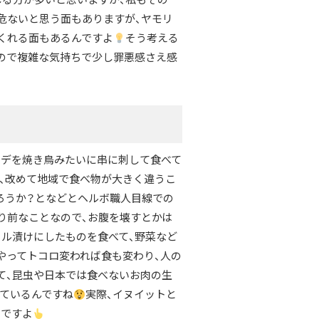
危ないと思う面もありますが、ヤモリ
てくれる面もあるんですよ
そう考える
ので複雑な気持ちで少し罪悪感さえ感
カデを焼き鳥みたいに串に刺して食べて
、改めて地域で食べ物が大きく違うこ
ろうか？となどとヘルボ職人目線での
り前なことなので、お腹を壊すとかは
ル漬けにしたものを食べて、野菜など
やってトコロ変われば食も変わり、人の
て、昆虫や日本では食べないお肉の生
ているんですね
実際、イヌイットと
うですよ