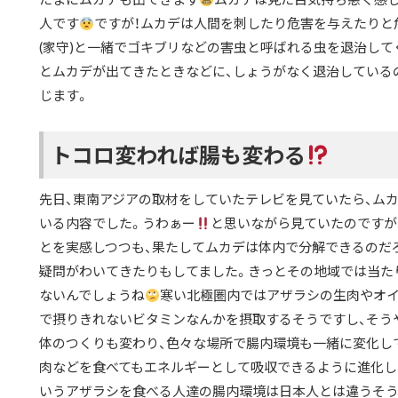
人です
ですが！ムカデは人間を刺したり危害を与えたりと
(家守)と一緒でゴキブリなどの害虫と呼ばれる虫を退治し
とムカデが出てきたときなどに、しょうがなく退治している
じます。
トコロ変われば腸も変わる
先日、東南アジアの取材をしていたテレビを見ていたら、ム
いる内容でした。うわぁー
と思いながら見ていたのですが
とを実感しつつも、果たしてムカデは体内で分解できるのだ
疑問がわいてきたりもしてました。きっとその地域では当た
ないんでしょうね
寒い北極圏内ではアザラシの生肉やオイ
で摂りきれないビタミンなんかを摂取するそうですし、そう
体のつくりも変わり、色々な場所で腸内環境も一緒に変化し
肉などを食べてもエネルギーとして吸収できるように進化し
いうアザラシを食べる人達の腸内環境は日本人とは違うそ