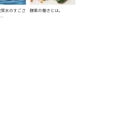
O改質水のすごさ
酵素の働きとは。
…