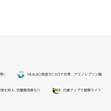
b
er
o
o
k
策！
HEALBO免疫力！コロナ対策 アミノレブリン酸
値を抑え、抗腫瘍効果も！！
代謝アップで健康ライフ