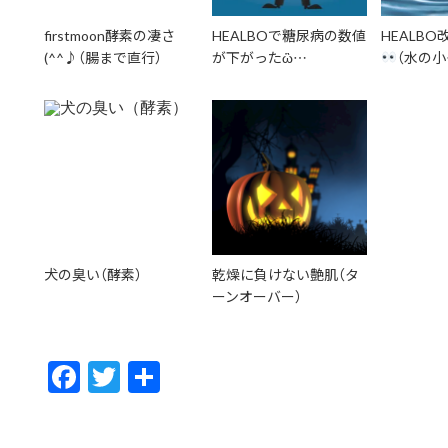
firstmoon酵素の凄さ
HEALBOで糖尿病の数値
HEALB
(^^♪（腸まで直行）
が下がったὣ…
（水の小
犬の臭い（酵素）
乾燥に負けない艶肌（タ
ーンオーバー）
F
T
共
ac
w
有
e
itt