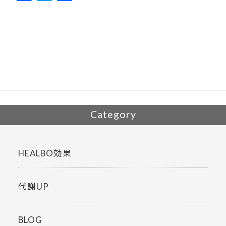
ac
w
有
e
itt
b
er
o
o
k
Category
HEALBO効果
代謝UP
BLOG