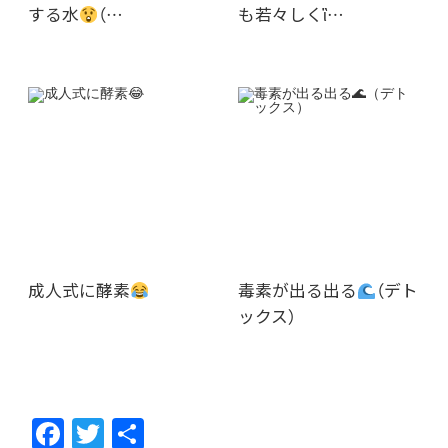
する水
（…
も若々しくἳ…
成人式に酵素
毒素が出る出る
（デト
ックス）
F
T
共