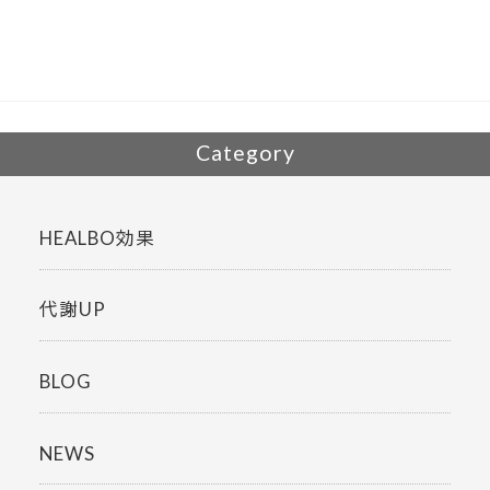
o
o
k
Category
HEALBO効果
代謝UP
BLOG
NEWS