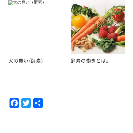
犬の臭い（酵素）
酵素の働きとは。
F
T
共
ac
w
有
e
itt
b
er