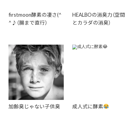
firstmoon酵素の凄さ(^
HEALBOの消臭力（空間
^♪（腸まで直行）
とカラダの消臭）
加齢臭じゃない子供臭
成人式に酵素