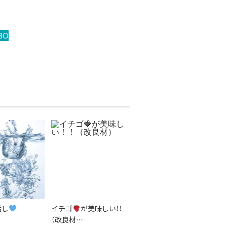
BO
話し
イチゴ
が美味しい！！
（改良材…