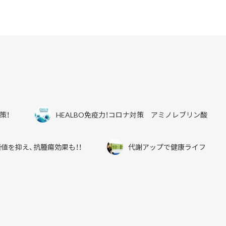
o
k
策！
HEALBO免疫力！コロナ対策 アミノレブリン酸
値を抑え、抗腫瘍効果も！！
代謝アップで健康ライフ