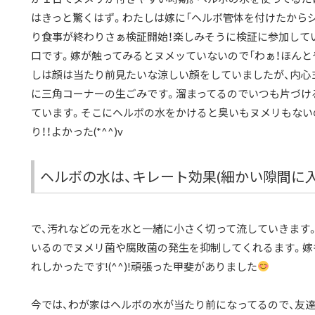
はきっと驚くはず。わたしは嫁に「ヘルボ管体を付けたから
り食事が終わりさぁ検証開始！楽しみそうに検証に参加して
口です。嫁が触ってみるとヌメッていないので「わぁ！ほんと
しは顔は当たり前見たいな涼しい顔をしていましたが、内心ヨッシ
に三角コーナーの生ごみです。溜まってるのでいつも片づけ
ています。そこにヘルボの水をかけると臭いもヌメリもない
り！！よかった(*^^)v
ヘルボの水は、キレート効果(細かい隙間に
で、汚れなどの元を水と一緒に小さく切って流していきます。
いるのでヌメリ菌や腐敗菌の発生を抑制してくれるます。嫁
れしかったです!(^^)!頑張った甲斐がありました
今では、わが家はヘルボの水が当たり前になってるので、友