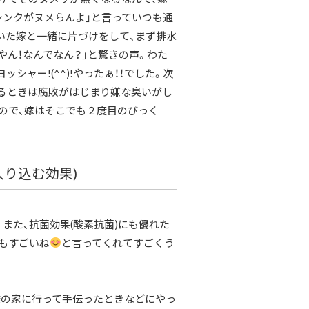
シンクがヌメらんよ」と言っていつも通
いた嫁と一緒に片づけをして、まず排水
やん！なんでなん？」と驚きの声。わた
ャー!(^^)!やったぁ！！でした。次
るときは腐敗がはじまり嫌な臭いがし
ので、嫁はそこでも２度目のびっく
入り込む効果)
また、抗菌効果(酸素抗菌)にも優れた
もすごいね
と言ってくれてすごくう
達の家に行って手伝ったときなどにやっ