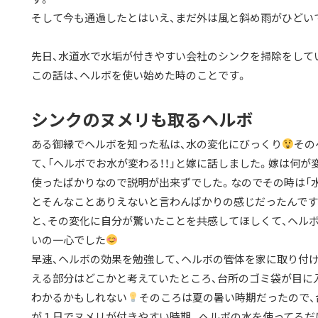
そして今も通過したとはいえ、まだ外は風と斜め雨がひどい
先日、水道水で水垢が付きやすい会社のシンクを掃除をして
この話は、ヘルボを使い始めた時のことです。
シンクのヌメリも取るヘルボ
ある御縁でヘルボを知った私は、水の変化にびっくり
その
て、「ヘルボでお水が変わる！！」と嫁に話しました。嫁は何
使ったばかりなので説明が出来ずでした。なのでその時は「水
とそんなことありえないと言わんばかりの感じだったんです
と、その変化に自分が驚いたことを共感してほしくて、ヘル
いの一心でした
早速、ヘルボの効果を勉強して、ヘルボの管体を家に取り付
える部分はどこかと考えていたところ、台所のゴミ袋が目に入
わかるかもしれない
そのころは夏の暑い時期だったので、
が１日でヌメリが付きやすい時期。ヘルボの水を使ってるだ