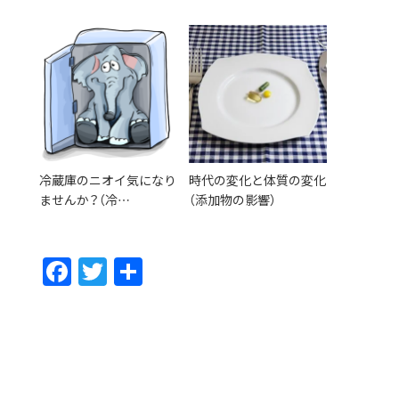
冷蔵庫のニオイ気になり
時代の変化と体質の変化
ませんか？（冷…
（添加物の影響）
F
T
共
ac
w
有
e
itt
b
er
o