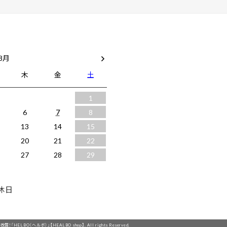
 8月
木
金
土
1
6
7
8
13
14
15
20
21
22
27
28
29
休日
「HELBO（ヘルボ）」【HEALBO shop】. All rights Reserved.