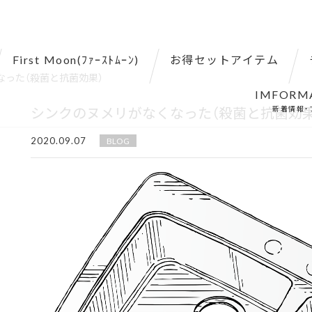
First Moon(ﾌｧｰｽﾄﾑｰﾝ)
お得セットアイテム
なった（殺菌と抗菌効果）
IMFORM
シンクのヌメリがなくなった（殺菌と抗菌効果
新着情報・
2020.09.07
BLOG