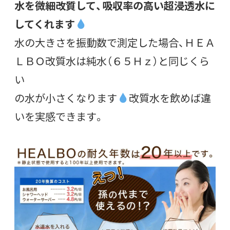
水を微細改質して、吸収率の高い超浸透水に
してくれます
水の大きさを振動数で測定した場合、ＨＥＡ
ＬＢＯ改質水は純水（６５Ｈｚ）と同じくら
い
の水が小さくなります
改質水を飲めば違
いを実感できます。