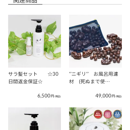
サラ髪セット ☆30
‘’ニギリ‘’ お風呂用濾
日間返金保証☆
材 (死ぬまで使…
6,500
49,000
円
円
(税込)
(税込)