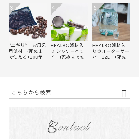
3
4
5
‘’ニギリ‘’ お風呂
HEALBO濾材入
HEALBO濾材入
用濾材 (死ぬま
り シャワーヘッ
りウォーターサー
で使える（100年
ド (死ぬまで使
バー12L （死ぬ
以上…
える（100年…
まで使える…