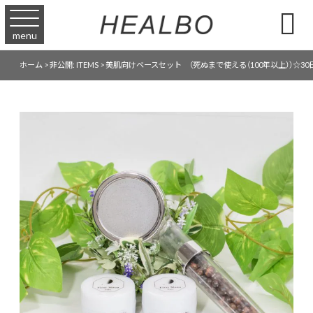

menu
ホーム
>
非公開: ITEMS
>
美肌向けベースセット （死ぬまで使える（100年以上））☆