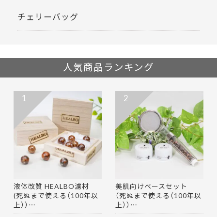
チェリーバッグ
人気商品ランキング
1
2
液体改質 HEALBO濾材
美肌向けベースセット
(死ぬまで使える（100年以
（死ぬまで使える（100年以
上））…
上））…