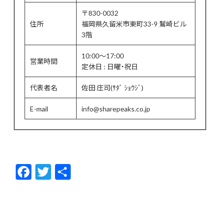
〒830-0032
住所
福岡県久留米市東町33-9 鷲崎ビル
3階
10:00～17:00
営業時間
定休日 : 日曜・祝日
代表者名
佐田 庄司(ｻﾀﾞ ｼｮｳｼﾞ)
E-mail
info@sharepeaks.co.jp
F
T
共
ac
w
有
e
itt
b
er