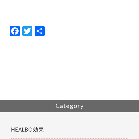
F
T
共
ac
w
有
e
itt
b
er
o
o
k
Category
HEALBO効果