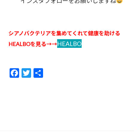
インスタフォローをお願いしますね
シアノバクテリアを集めてくれて健康を助ける
HEALBO
HEALBOを見る→→
F
T
共
ac
w
有
e
itt
b
er
o
o
k