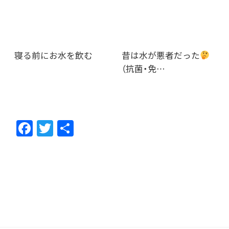
寝る前にお水を飲む
昔は水が悪者だった
（抗菌・免…
F
T
共
ac
w
有
e
itt
b
er
o
o
k