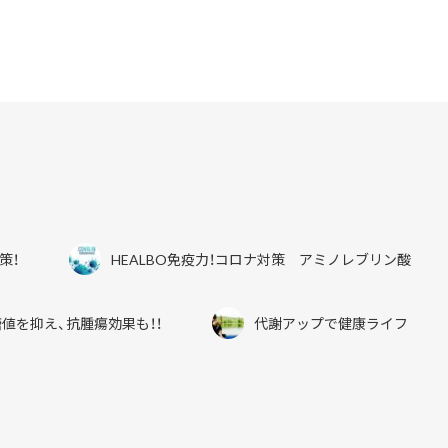
o
o
k
策！
HEALBO免疫力！コロナ対策 アミノレブリン酸
値を抑え、抗腫瘍効果も！！
代謝アップで健康ライフ