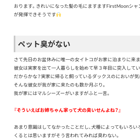
おります。きれいになった髪の毛にますますFirstMoonシ
が発揮できそうです
ペット臭がない
さて先日のお盆休みに唯一の女イトコがお家に泊まりに来ま
彼女は実家を出て一人暮らしを始めて早３年目に突入してい
だからかな？実家に帰ると飼っているダックスのにおいが気
そんな彼女が我が家に来たのも数か月ぶり。
我が家にはマルシーズーがいますがふと一言。
『そういえばお姉ちゃん家って犬の臭いせんよね？』
あまり意識はしてなかったことだし、犬種によってもいろい
くるとは思いますがそう言われてみれば臭わない。