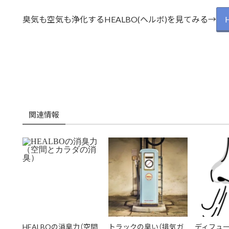
臭気も空気も浄化するHEALBO(ヘルボ)を見てみる→
関連情報
HEALBOの消臭力（空間
トラックの臭い（排気ガ
ディフュ