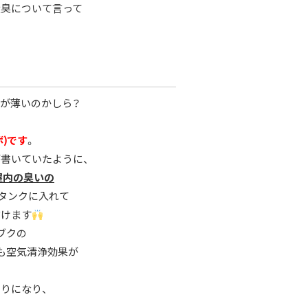
犬臭について言って
が薄いのかしら？
ボ)です
。
書いていたように、
屋内の臭いの
タンクに入れて
省けます
ブクの
も空気清浄効果が
りになり、