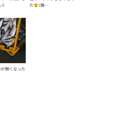
い）
た
（微…
いが無くなった