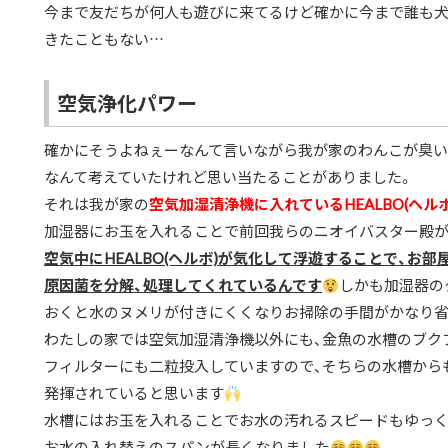
今まで友だちが何人も遊びに来てるけど確かに今まで誰も
きたこともない…
空気浄化パワー
確かにそうよねぇーなんて言いながら我が家のわんこが臭い
なんて考えていたけれど思い当たることがありました。
それは我が家の
空気加湿清浄機に入れているHEALBO(ヘル
加湿器にお玉を入れることで前回我らのニオイバスター殿が
空気中にHEALBO(ヘルボ)が気化して浮遊することで、お部
原因菌を分解、処理してくれているんです
しかも加湿器の
おくと水のヌメリが付きにくくなりお掃除の手間がかなり
わたしの家では空気加湿清浄機以外にも、金魚の水槽のブク
フィルターにも二粒投入していますので、そちらの水槽から
発揮されていると思います
水槽にはお玉を入れることでお水の汚れるスピードもゆっく
お水の入れ替えのスパンが長くなりました