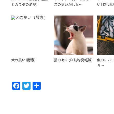
とカラダの消臭）
スの臭いがしな…
い（匂わな
犬の臭い（酵素）
猫のあくび（動物臭軽減）
魚のにお
ら…
F
T
共
ac
w
有
e
itt
b
er