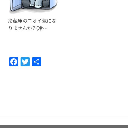
冷蔵庫のニオイ気にな
りませんか？（冷…
F
T
共
ac
w
有
e
itt
b
er
o
o
k